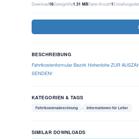
Download
16
Dateigröße
1.31 MB
Datei-Anzahl
1
Erstellungsda
BESCHREIBUNG
Fahrtkostenformular Bezirk Hohenlohe ZUR A
SENDEN!
KATEGORIEN & TAGS
,
Fahrtkostenabrechnung
Informationen für Leiter
SIMILAR DOWNLOADS